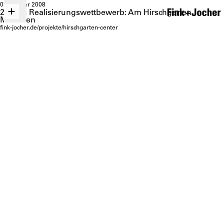
03. Januar 2008
2. Preis Realisierungswettbewerb: Am Hirschgarten
München
fink-jocher.de/projekte/hirschgarten-center