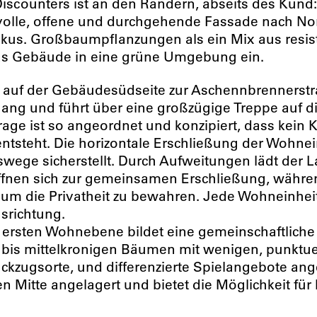
Discounters ist an den Rändern, abseits des Kun
tvolle, offene und durchgehende Fassade nach No
kus. Großbaumpflanzungen als ein Mix aus resi
das Gebäude in eine grüne Umgebung ein.
auf der Gebäudesüdseite zur Aschennbrennerstraß
ng und führt über eine großzügige Treppe auf di
ge ist so angeordnet und konzipiert, dass kein K
tsteht. Die horizontale Erschließung der Wohnei
swege sicherstellt. Durch Aufweitungen lädt der
öffnen sich zur gemeinsamen Erschließung, währe
m die Privatheit zu bewahren. Jede Wohneinheit 
srichtung.
ersten Wohnebene bildet eine gemeinschaftliche
bis mittelkronigen Bäumen mit wenigen, punktu
Rückzugsorte, und differenzierte Spielangebote an
n Mitte angelagert und bietet die Möglichkeit fü