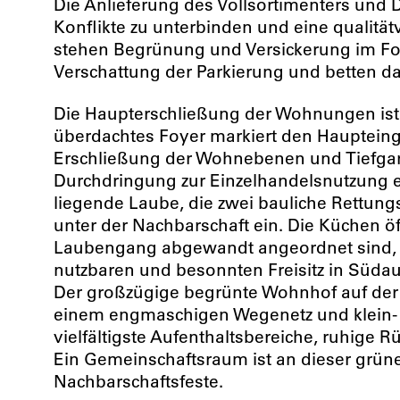
Die Anlieferung des Vollsortimenters und 
Konflikte zu unterbinden und eine qualitä
stehen Begrünung und Versickerung im Fo
Verschattung der Parkierung und betten 
Die Haupterschließung der Wohnungen ist 
überdachtes Foyer markiert den Haupteinga
Erschließung der Wohnebenen und Tiefgara
Durchdringung zur Einzelhandelsnutzung en
liegende Laube, die zwei bauliche Rettung
unter der Nachbarschaft ein. Die Küchen 
Laubengang abgewandt angeordnet sind, u
nutzbaren und besonnten Freisitz in Südau
Der großzügige begrünte Wohnhof auf der 
einem engmaschigen Wegenetz und klein- 
vielfältigste Aufenthaltsbereiche, ruhige 
Ein Gemeinschaftsraum ist an dieser grüne
Nachbarschaftsfeste.