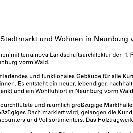
b: Stadtmarkt und Wohnen in Neunburg
n mit terra.nova Landschaftsarchitektur den 1. P
unburg vorm Wald.
inladendes und funktionales Gebäude für alle Kund
nnen. Es entsteht ein neuer, lebendiger, nachhalti
nkt und ein Wohlfühlort in Neunburg vorm Wald 
chtdurchflutete und räumlich großzügige Marktha
oßzügiges Dach markiert wird, gelangen die Kund
scounters und Vollsortimenters. Das Holztragwerk